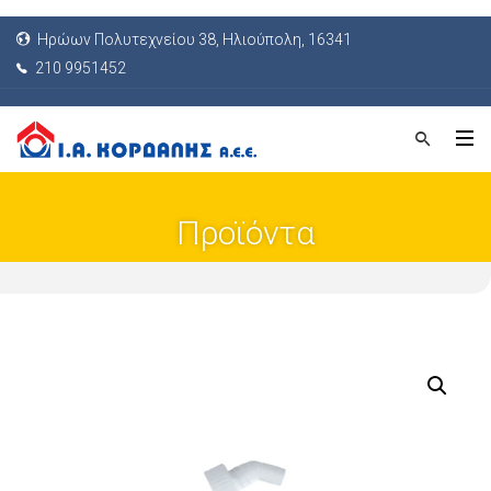
Ηρώων Πολυτεχνείου 38, Ηλιούπολη, 16341
210 9951452
Προϊόντα