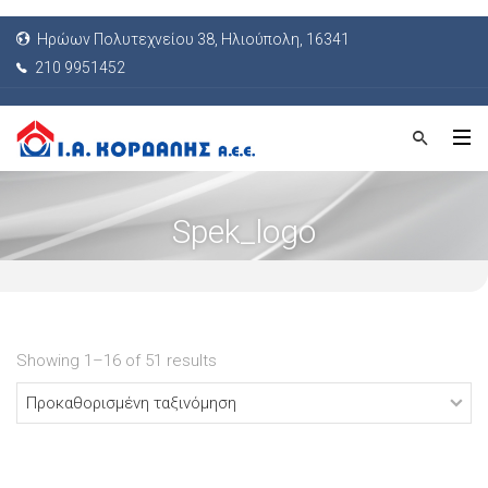
Ηρώων Πολυτεχνείου 38, Ηλιούπολη, 16341
210 9951452
Spek_logo
Showing 1–16 of 51 results