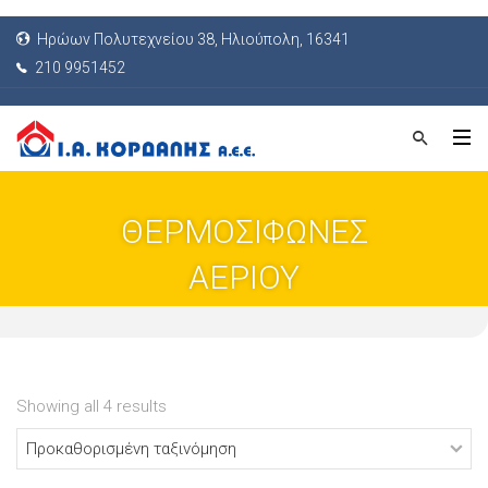
Ηρώων Πολυτεχνείου 38, Ηλιούπολη, 16341
210 9951452
ΘΕΡΜΟΣΙΦΩΝΕΣ
ΑΕΡΙΟΥ
Showing all 4 results