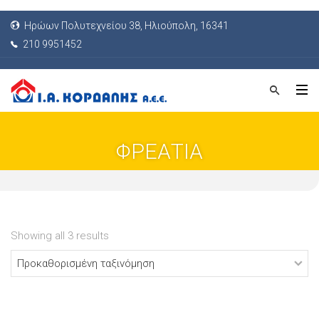
Ηρώων Πολυτεχνείου 38, Ηλιούπολη, 16341
210 9951452
ΦΡΕΑΤΙΑ
Showing all 3 results