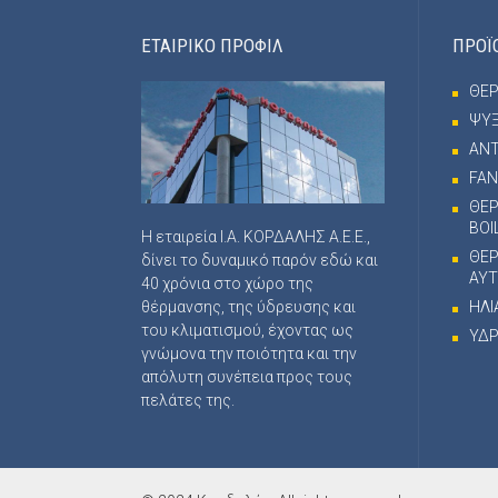
ΕΤΑΙΡΙΚΟ ΠΡΟΦΙΛ
ΠΡΟΪ
ΘΕ
ΨΥ
ΑΝΤ
FAN
ΘΕΡ
BOI
Η εταιρεία Ι.Α. ΚΟΡΔΑΛΗΣ Α.Ε.Ε.,
ΘΕ
δίνει το δυναμικό παρόν εδώ και
ΑΥΤ
40 χρόνια στο χώρο της
θέρμανσης, της ύδρευσης και
ΗΛΙ
του κλιματισμού, έχοντας ως
ΥΔΡ
γνώμονα την ποιότητα και την
απόλυτη συνέπεια προς τους
πελάτες της.