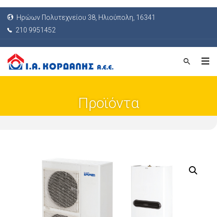
Ηρώων Πολυτεχνείου 38, Ηλιούπολη, 16341
210 9951452
Προϊόντα