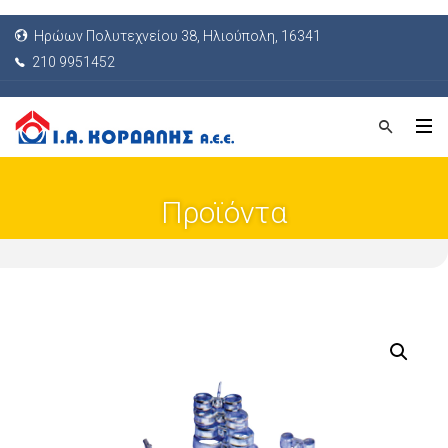
Ηρώων Πολυτεχνείου 38, Ηλιούπολη, 16341
210 9951452
Προϊόντα