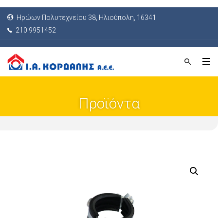
Ηρώων Πολυτεχνείου 38, Ηλιούπολη, 16341
210 9951452
Προϊόντα