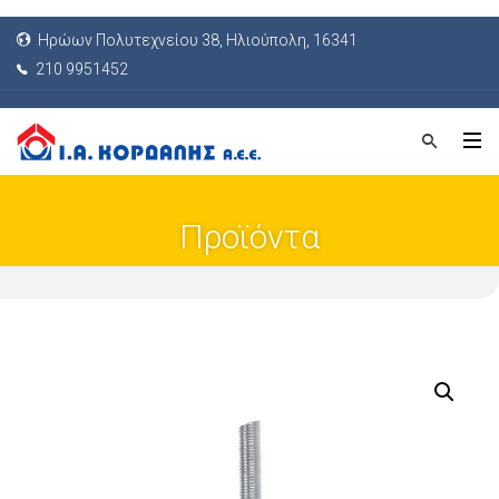
Ηρώων Πολυτεχνείου 38, Ηλιούπολη, 16341
210 9951452
Προϊόντα