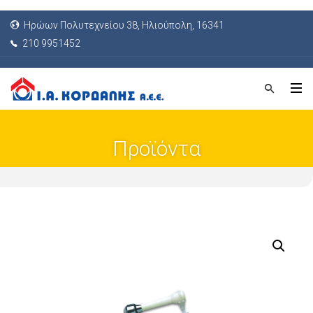
Ηρώων Πολυτεχνείου 38, Ηλιούπολη, 16341
210 9951452
Προϊόντα