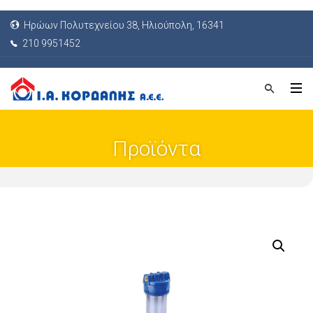
Ηρώων Πολυτεχνείου 38, Ηλιούπολη, 16341
210 9951452
Προϊόντα