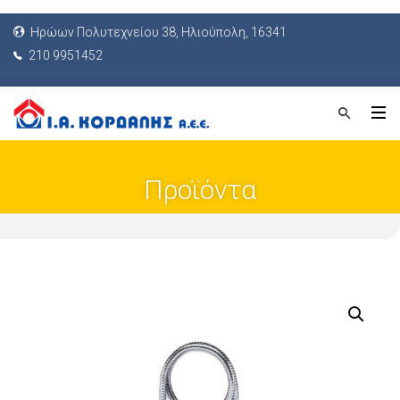
Ηρώων Πολυτεχνείου 38, Ηλιούπολη, 16341
210 9951452
Προϊόντα