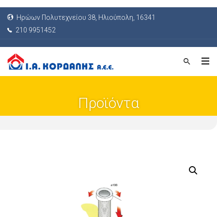
Ηρώων Πολυτεχνείου 38, Ηλιούπολη, 16341
210 9951452
Προϊόντα