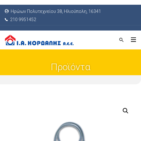
Ηρώων Πολυτεχνείου 38, Ηλιούπολη, 16341
210 9951452
Προϊόντα