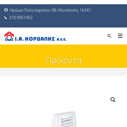
Ηρώων Πολυτεχνείου 38, Ηλιούπολη, 16341
210 9951452
Προϊόντα