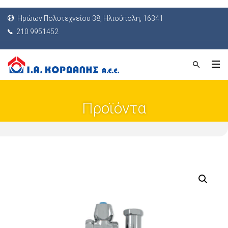
Ηρώων Πολυτεχνείου 38, Ηλιούπολη, 16341
210 9951452
Προϊόντα