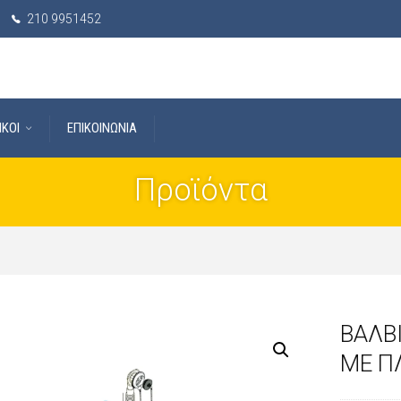
210 9951452
IKOI
ΕΠΙΚΟΙΝΩΝΙΑ
Προϊόντα
ΒΑΛΒ
ΜΕ Π