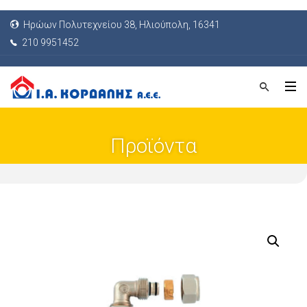
Ηρώων Πολυτεχνείου 38, Ηλιούπολη, 16341
210 9951452
Προϊόντα