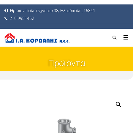
Ηρώων Πολυτεχνείου 38, Ηλιούπολη, 16341
210 9951452
Προϊόντα