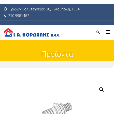
Ηρώων Πολυτεχνείου 38, Ηλιούπολη, 16341
210 9951452
Προϊόντα