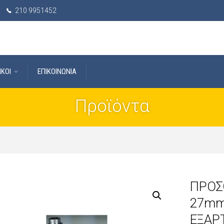
210 9951452
IKOI
ΕΠΙΚΟΙΝΩΝΙΑ
Προϊόντα
ΠΡΟΣΘ
27mm
ΕΞΑΡ