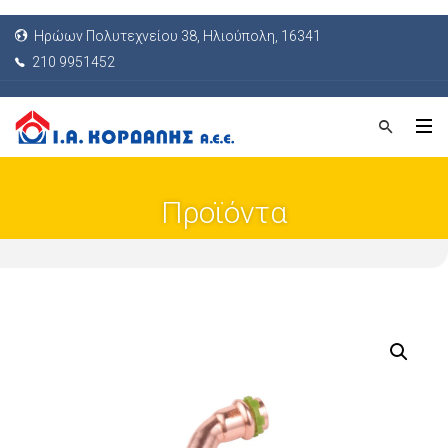
Ηρώων Πολυτεχνείου 38, Ηλιούπολη, 16341
210 9951452
Προϊόντα