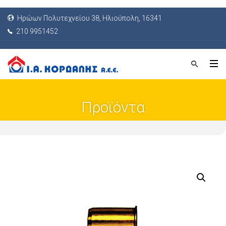
Ηρώων Πολυτεχνείου 38, Ηλιούπολη, 16341
210 9951452
Προϊόντα