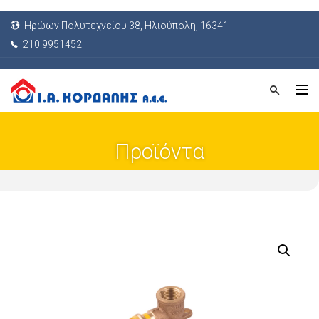
Ηρώων Πολυτεχνείου 38, Ηλιούπολη, 16341
210 9951452
Προϊόντα