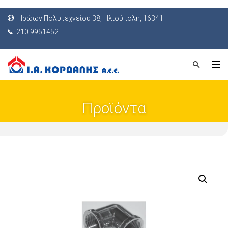
Ηρώων Πολυτεχνείου 38, Ηλιούπολη, 16341
210 9951452
Προϊόντα