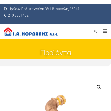
Ηρώων Πολυτεχνείου 38, Ηλιούπολη, 16341
210 9951452
Προϊόντα