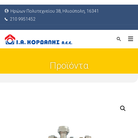
Ηρώων Πολυτεχνείου 38, Ηλιούπολη, 16341
210 9951452
Προϊόντα