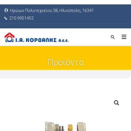
Ηρώων Πολυτεχνείου 38, Ηλιούπολη, 16341
210 9951452
Προϊόντα