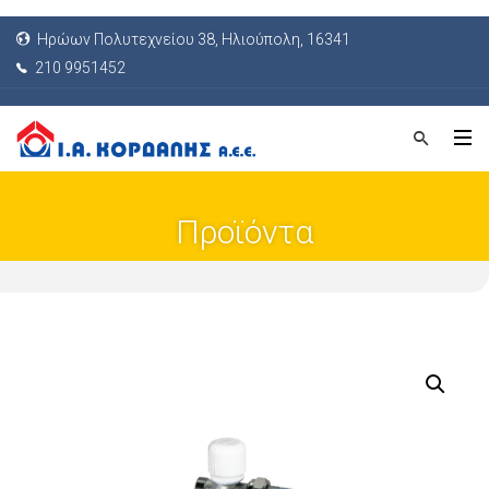
Ηρώων Πολυτεχνείου 38, Ηλιούπολη, 16341
210 9951452
Προϊόντα