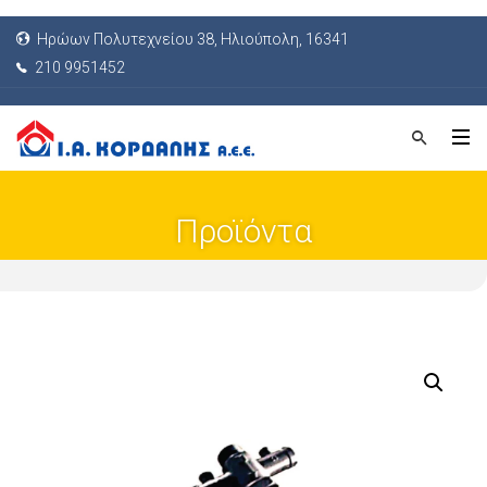
Ηρώων Πολυτεχνείου 38, Ηλιούπολη, 16341
210 9951452
Προϊόντα