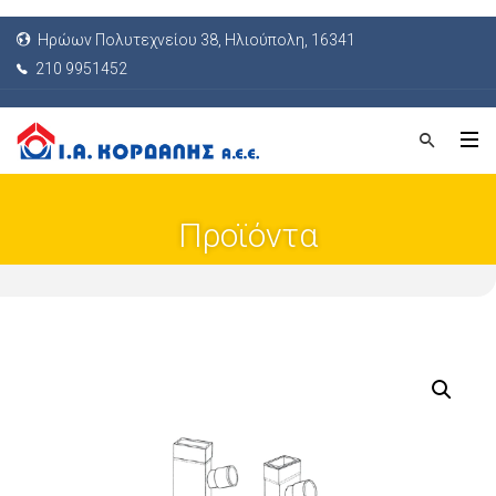
Ηρώων Πολυτεχνείου 38, Ηλιούπολη, 16341
210 9951452
Προϊόντα