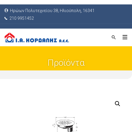
Ηρώων Πολυτεχνείου 38, Ηλιούπολη, 16341
210 9951452
Προϊόντα