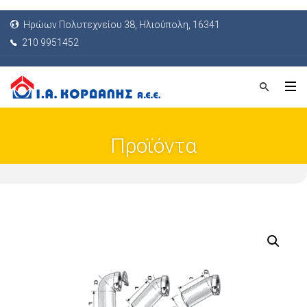
Ηρώων Πολυτεχνείου 38, Ηλιούπολη, 16341
210 9951452
Προϊόντα