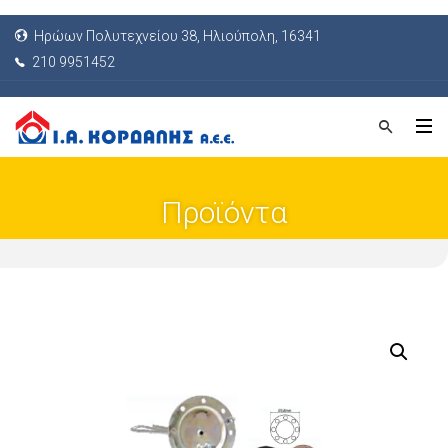
Ηρώων Πολυτεχνείου 38, Ηλιούπολη, 16341
210 9951452
Προϊόντα