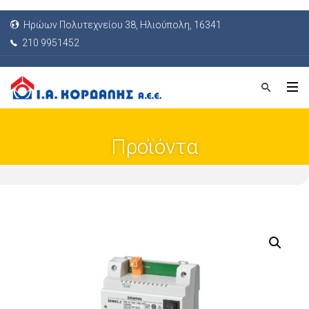
Ηρώων Πολυτεχνείου 38, Ηλιούπολη, 16341
210 9951452
Προϊόντα