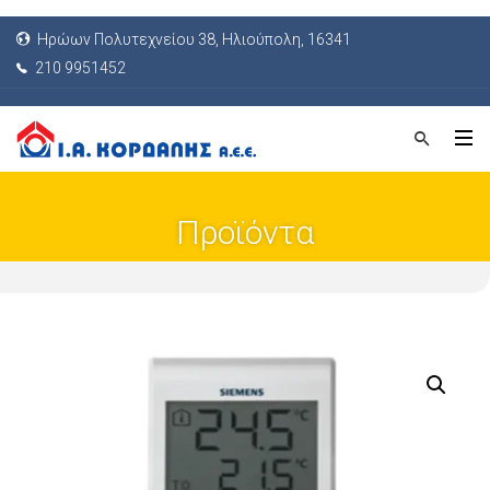
Ηρώων Πολυτεχνείου 38, Ηλιούπολη, 16341
210 9951452
Προϊόντα