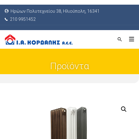
Ηρώων Πολυτεχνείου 38, Ηλιούπολη, 16341
210 9951452
Προϊόντα