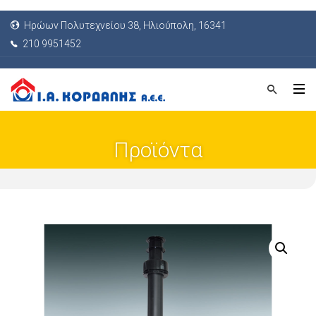
Ηρώων Πολυτεχνείου 38, Ηλιούπολη, 16341
210 9951452
Προϊόντα