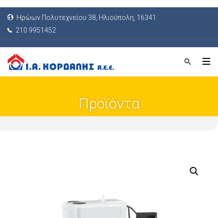
Ηρώων Πολυτεχνείου 38, Ηλιούπολη, 16341
210 9951452
Προϊόντα