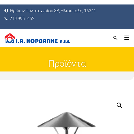
Ηρώων Πολυτεχνείου 38, Ηλιούπολη, 16341
210 9951452
Προϊόντα