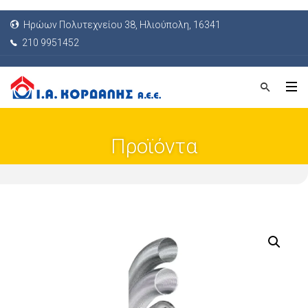
Ηρώων Πολυτεχνείου 38, Ηλιούπολη, 16341
210 9951452
Προϊόντα