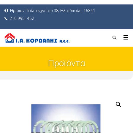
Ηρώων Πολυτεχνείου 38, Ηλιούπολη, 16341
210 9951452
Προϊόντα