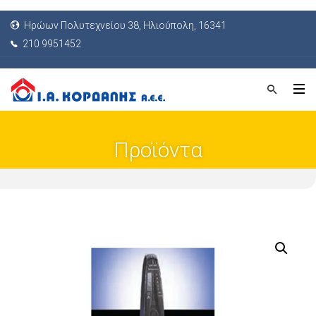
Ηρώων Πολυτεχνείου 38, Ηλιούπολη, 16341
210 9951452
Προϊόντα