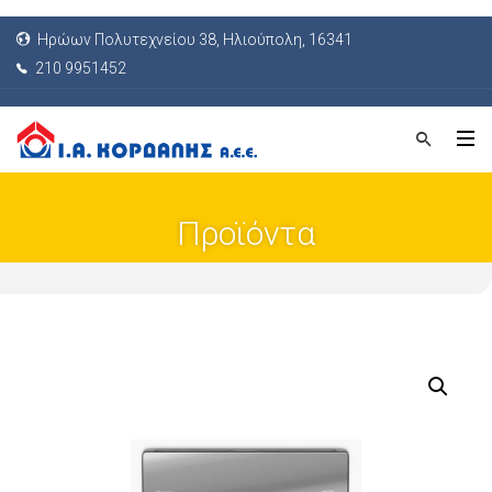
Ηρώων Πολυτεχνείου 38, Ηλιούπολη, 16341
210 9951452
Προϊόντα