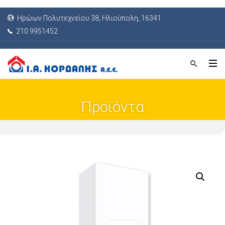
Ηρώων Πολυτεχνείου 38, Ηλιούπολη, 16341
210 9951452
Προϊόντα