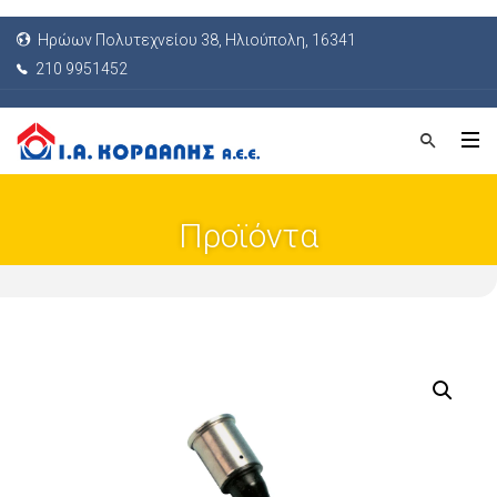
Ηρώων Πολυτεχνείου 38, Ηλιούπολη, 16341
210 9951452
Προϊόντα