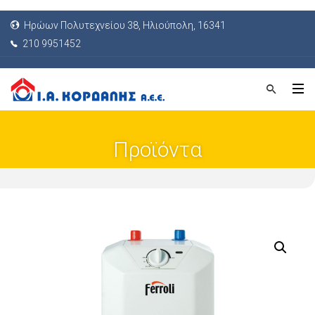
Ηρώων Πολυτεχνείου 38, Ηλιούπολη, 16341
210 9951452
Προϊόντα