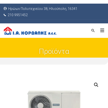
Ηρώων Πολυτεχνείου 38, Ηλιούπολη, 16341
210 9951452
Προϊόντα