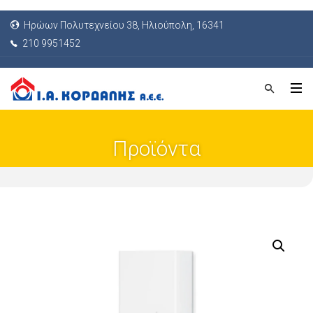
Ηρώων Πολυτεχνείου 38, Ηλιούπολη, 16341
210 9951452
Προϊόντα