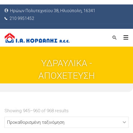
Ηρώων Πολυτεχνείου 38, Ηλιούπολη, 16341
210 9951452
ΥΔΡΑΥΛΙΚΑ -
ΑΠΟΧΕΤΕΥΣΗ
Showing 945–960 of 968 results